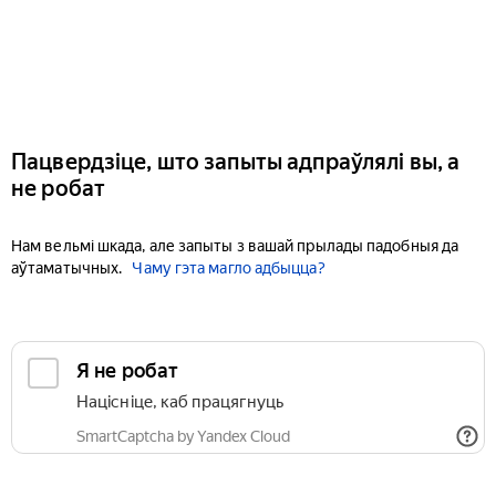
Пацвердзіце, што запыты адпраўлялі вы, а
не робат
Нам вельмі шкада, але запыты з вашай прылады падобныя да
аўтаматычных.
Чаму гэта магло адбыцца?
Я не робат
Націсніце, каб працягнуць
SmartCaptcha by Yandex Cloud