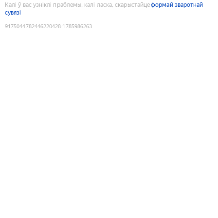
Калі ў вас узніклі праблемы, калі ласка, скарыстайце
формай зваротнай
сувязі
9175044782446220428
:
1785986263