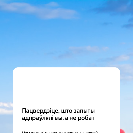
Пацвердзіце, што запыты
адпраўлялі вы, а не робат