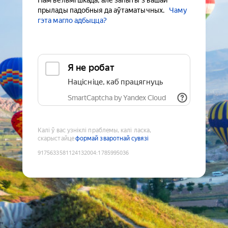
Нам вельмі шкада, але запыты з вашай
прылады падобныя да аўтаматычных.
Чаму
гэта магло адбыцца?
Я не робат
Націсніце, каб працягнуць
SmartCaptcha by Yandex Cloud
Калі ў вас узніклі праблемы, калі ласка,
скарыстайце
формай зваротнай сувязі
9175633581124132004
:
1785995036