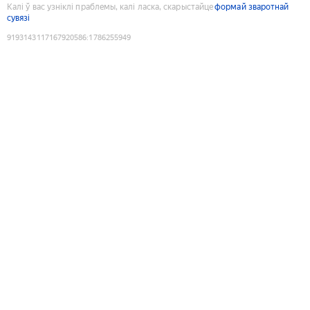
Калі ў вас узніклі праблемы, калі ласка, скарыстайце
формай зваротнай
сувязі
9193143117167920586
:
1786255949