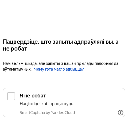
Пацвердзіце, што запыты адпраўлялі вы, а
не робат
Нам вельмі шкада, але запыты з вашай прылады падобныя да
аўтаматычных.
Чаму гэта магло адбыцца?
Я не робат
Націсніце, каб працягнуць
SmartCaptcha by Yandex Cloud