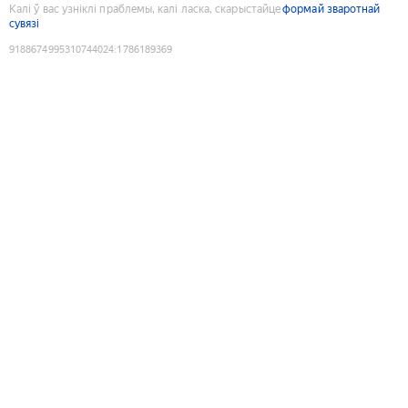
Калі ў вас узніклі праблемы, калі ласка, скарыстайце
формай зваротнай
сувязі
9188674995310744024
:
1786189369