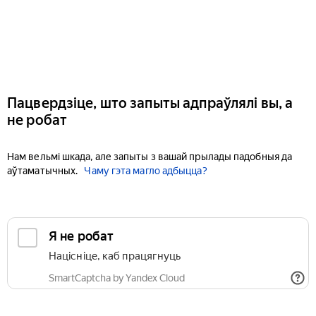
Пацвердзіце, што запыты адпраўлялі вы, а
не робат
Нам вельмі шкада, але запыты з вашай прылады падобныя да
аўтаматычных.
Чаму гэта магло адбыцца?
Я не робат
Націсніце, каб працягнуць
SmartCaptcha by Yandex Cloud