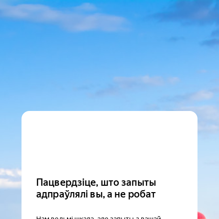
Пацвердзіце, што запыты
адпраўлялі вы, а не робат