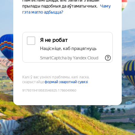
Нам вельмі шкада, але запыты з вашай
прылады падобныя да аўтаматычных.
Чаму
гэта магло адбыцца?
Я не робат
Націсніце, каб працягнуць
SmartCaptcha by Yandex Cloud
Калі ў вас узніклі праблемы, калі ласка,
скарыстайце
формай зваротнай сувязі
9179319419583546925
:
1786049960