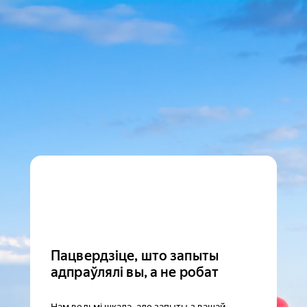
Пацвердзіце, што запыты
адпраўлялі вы, а не робат