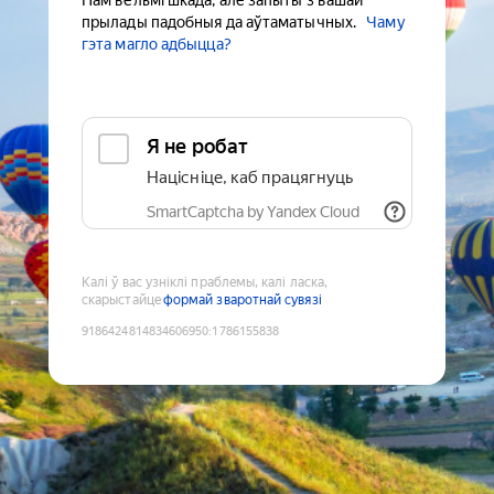
Нам вельмі шкада, але запыты з вашай
прылады падобныя да аўтаматычных.
Чаму
гэта магло адбыцца?
Я не робат
Націсніце, каб працягнуць
SmartCaptcha by Yandex Cloud
Калі ў вас узніклі праблемы, калі ласка,
скарыстайце
формай зваротнай сувязі
9186424814834606950
:
1786155838