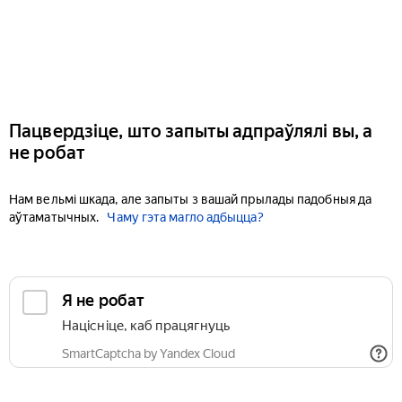
Пацвердзіце, што запыты адпраўлялі вы, а
не робат
Нам вельмі шкада, але запыты з вашай прылады падобныя да
аўтаматычных.
Чаму гэта магло адбыцца?
Я не робат
Націсніце, каб працягнуць
SmartCaptcha by Yandex Cloud