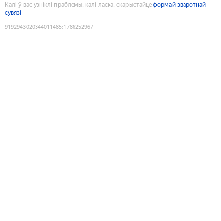
Калі ў вас узніклі праблемы, калі ласка, скарыстайце
формай зваротнай
сувязі
9192943020344011485
:
1786252967