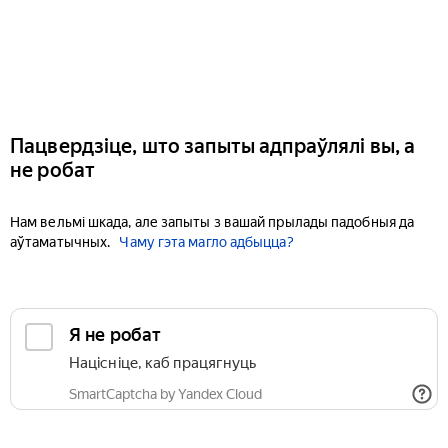
Пацвердзіце, што запыты адпраўлялі вы, а
не робат
Нам вельмі шкада, але запыты з вашай прылады падобныя да
аўтаматычных.
Чаму гэта магло адбыцца?
Я не робат
Націсніце, каб працягнуць
SmartCaptcha by Yandex Cloud