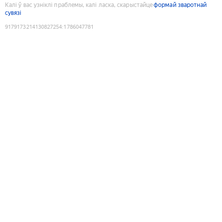
Калі ў вас узніклі праблемы, калі ласка, скарыстайце
формай зваротнай
сувязі
9179173214130827254
:
1786047781