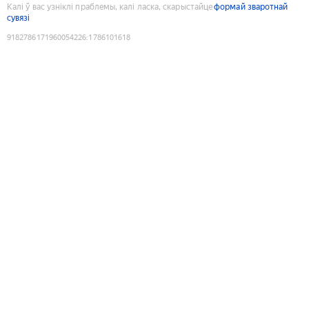
Калі ў вас узніклі праблемы, калі ласка, скарыстайце
формай зваротнай
сувязі
9182786171960054226
:
1786101618