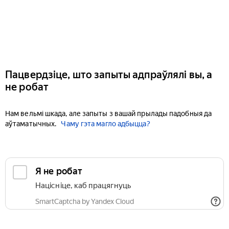
Пацвердзіце, што запыты адпраўлялі вы, а
не робат
Нам вельмі шкада, але запыты з вашай прылады падобныя да
аўтаматычных.
Чаму гэта магло адбыцца?
Я не робат
Націсніце, каб працягнуць
SmartCaptcha by Yandex Cloud