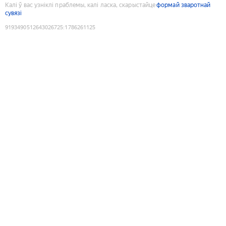
Калі ў вас узніклі праблемы, калі ласка, скарыстайце
формай зваротнай
сувязі
9193490512643026725
:
1786261125