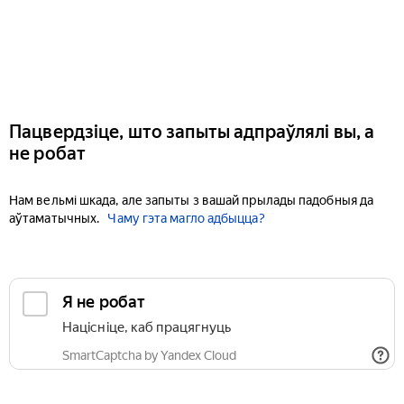
Пацвердзіце, што запыты адпраўлялі вы, а
не робат
Нам вельмі шкада, але запыты з вашай прылады падобныя да
аўтаматычных.
Чаму гэта магло адбыцца?
Я не робат
Націсніце, каб працягнуць
SmartCaptcha by Yandex Cloud