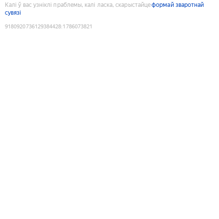
Калі ў вас узніклі праблемы, калі ласка, скарыстайце
формай зваротнай
сувязі
9180920736129384428
:
1786073821