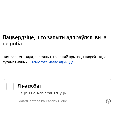
Пацвердзіце, што запыты адпраўлялі вы, а
не робат
Нам вельмі шкада, але запыты з вашай прылады падобныя да
аўтаматычных.
Чаму гэта магло адбыцца?
Я не робат
Націсніце, каб працягнуць
SmartCaptcha by Yandex Cloud