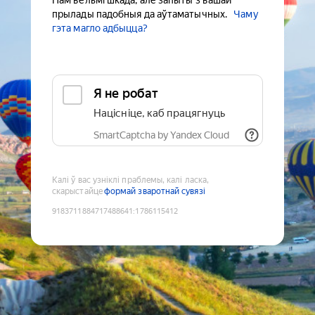
Нам вельмі шкада, але запыты з вашай
прылады падобныя да аўтаматычных.
Чаму
гэта магло адбыцца?
Я не робат
Націсніце, каб працягнуць
SmartCaptcha by Yandex Cloud
Калі ў вас узніклі праблемы, калі ласка,
скарыстайце
формай зваротнай сувязі
9183711884717488641
:
1786115412