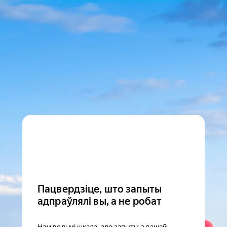
Пацвердзіце, што запыты
адпраўлялі вы, а не робат