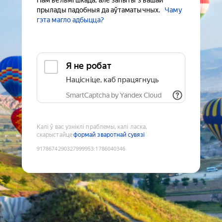
Нам вельмі шкада, але запыты з вашай
прылады падобныя да аўтаматычных.
Чаму
гэта магло адбыцца?
Я не робат
Націсніце, каб працягнуць
SmartCaptcha by Yandex Cloud
Калі ў вас узніклі праблемы, калі ласка,
скарыстайце
формай зваротнай сувязі
9178674290327999953
:
1786040346