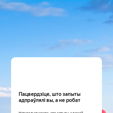
Пацвердзіце, што запыты
адпраўлялі вы, а не робат