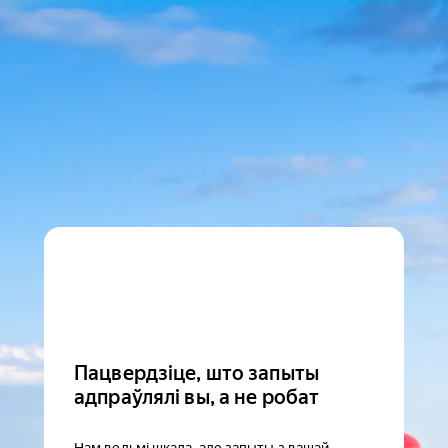
Пацвердзіце, што запыты
адпраўлялі вы, а не робат