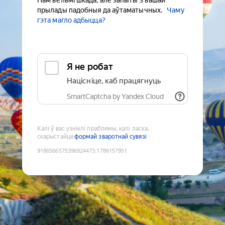
Нам вельмі шкада, але запыты з вашай
прылады падобныя да аўтаматычных.
Чаму
гэта магло адбыцца?
Я не робат
Націсніце, каб працягнуць
SmartCaptcha by Yandex Cloud
Калі ў вас узніклі праблемы, калі ласка,
скарыстайце
формай зваротнай сувязі
9186566575396924473
:
1786157951