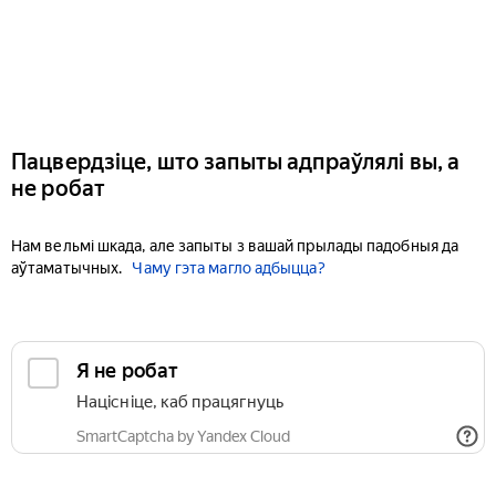
Пацвердзіце, што запыты адпраўлялі вы, а
не робат
Нам вельмі шкада, але запыты з вашай прылады падобныя да
аўтаматычных.
Чаму гэта магло адбыцца?
Я не робат
Націсніце, каб працягнуць
SmartCaptcha by Yandex Cloud