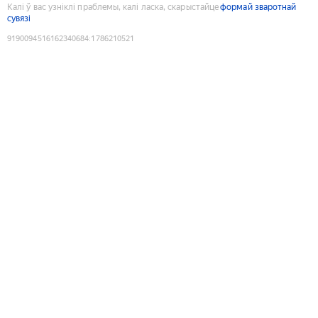
Калі ў вас узніклі праблемы, калі ласка, скарыстайце
формай зваротнай
сувязі
9190094516162340684
:
1786210521