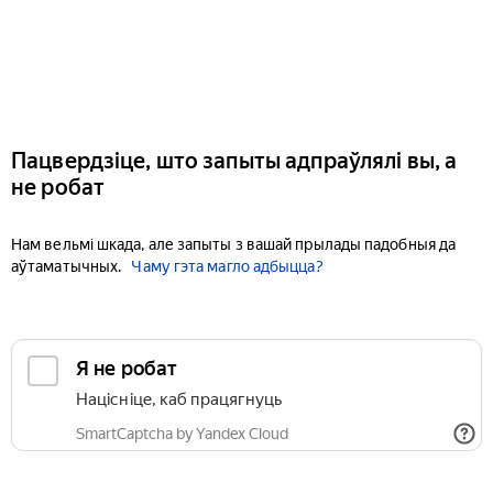
Пацвердзіце, што запыты адпраўлялі вы, а
не робат
Нам вельмі шкада, але запыты з вашай прылады падобныя да
аўтаматычных.
Чаму гэта магло адбыцца?
Я не робат
Націсніце, каб працягнуць
SmartCaptcha by Yandex Cloud