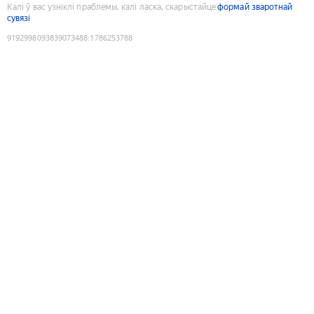
Калі ў вас узніклі праблемы, калі ласка, скарыстайце
формай зваротнай
сувязі
9192998093839073488
:
1786253788