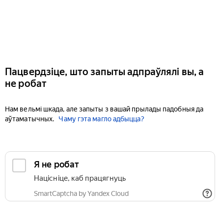
Пацвердзіце, што запыты адпраўлялі вы, а
не робат
Нам вельмі шкада, але запыты з вашай прылады падобныя да
аўтаматычных.
Чаму гэта магло адбыцца?
Я не робат
Націсніце, каб працягнуць
SmartCaptcha by Yandex Cloud