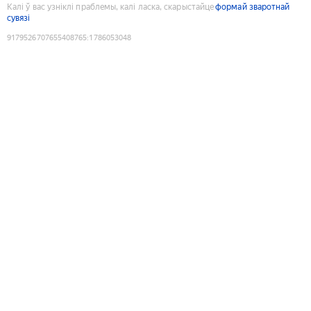
Калі ў вас узніклі праблемы, калі ласка, скарыстайце
формай зваротнай
сувязі
9179526707655408765
:
1786053048