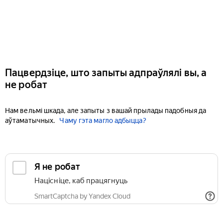
Пацвердзіце, што запыты адпраўлялі вы, а
не робат
Нам вельмі шкада, але запыты з вашай прылады падобныя да
аўтаматычных.
Чаму гэта магло адбыцца?
Я не робат
Націсніце, каб працягнуць
SmartCaptcha by Yandex Cloud