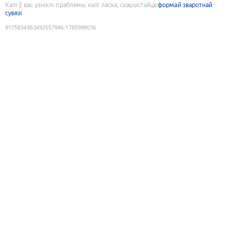
Калі ў вас узніклі праблемы, калі ласка, скарыстайце
формай зваротнай
сувязі
9175834863492557946
:
1785998036