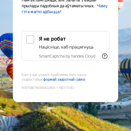
Нам вельмі шкада, але запыты з вашай
прылады падобныя да аўтаматычных.
Чаму
гэта магло адбыцца?
Я не робат
Націсніце, каб працягнуць
SmartCaptcha by Yandex Cloud
Калі ў вас узніклі праблемы, калі ласка,
скарыстайце
формай зваротнай сувязі
9187588793385822900
:
1786173183