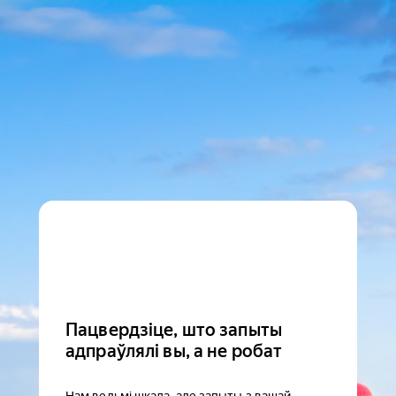
Пацвердзіце, што запыты
адпраўлялі вы, а не робат