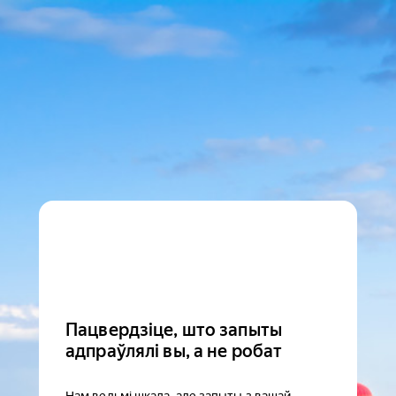
Пацвердзіце, што запыты
адпраўлялі вы, а не робат