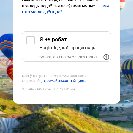
Нам вельмі шкада, але запыты з вашай
прылады падобныя да аўтаматычных.
Чаму
гэта магло адбыцца?
Я не робат
Націсніце, каб працягнуць
SmartCaptcha by Yandex Cloud
Калі ў вас узніклі праблемы, калі ласка,
скарыстайце
формай зваротнай сувязі
9181447714590854180
:
1786081674