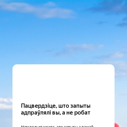
Пацвердзіце, што запыты
адпраўлялі вы, а не робат