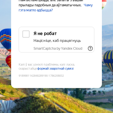
Нам вельмі шкада, але запыты з вашай
прылады падобныя да аўтаматычных.
Чаму
гэта магло адбыцца?
Я не робат
Націсніце, каб працягнуць
SmartCaptcha by Yandex Cloud
Калі ў вас узніклі праблемы, калі ласка,
скарыстайце
формай зваротнай сувязі
9189981142848289190
:
1786208832