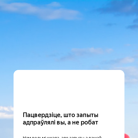
Пацвердзіце, што запыты
адпраўлялі вы, а не робат