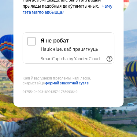
Нам вельмі шкада, але запыты з вашай
прылады падобныя да аўтаматычных.
Чаму
гэта магло адбыцца?
Я не робат
Націсніце, каб працягнуць
SmartCaptcha by Yandex Cloud
Калі ў вас узніклі праблемы, калі ласка,
скарыстайце
формай зваротнай сувязі
9175540499318991357
:
1785993649