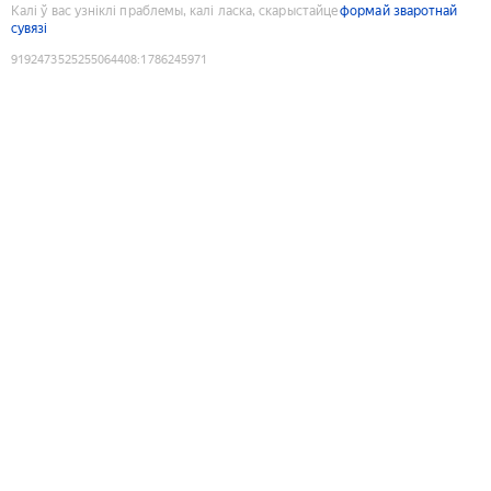
Калі ў вас узніклі праблемы, калі ласка, скарыстайце
формай зваротнай
сувязі
9192473525255064408
:
1786245971