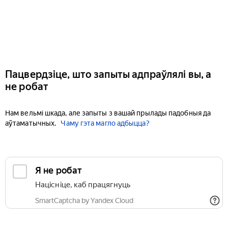
Пацвердзіце, што запыты адпраўлялі вы, а
не робат
Нам вельмі шкада, але запыты з вашай прылады падобныя да
аўтаматычных.
Чаму гэта магло адбыцца?
Я не робат
Націсніце, каб працягнуць
SmartCaptcha by Yandex Cloud