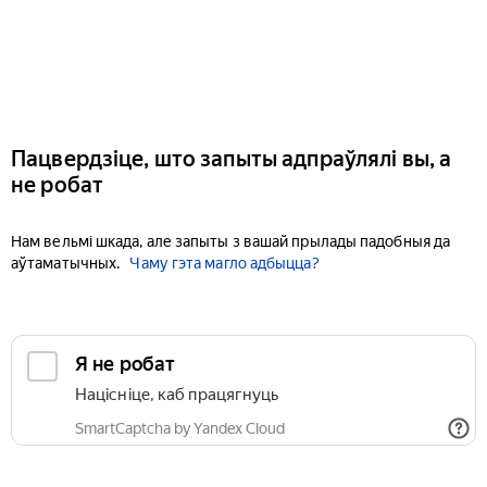
Пацвердзіце, што запыты адпраўлялі вы, а
не робат
Нам вельмі шкада, але запыты з вашай прылады падобныя да
аўтаматычных.
Чаму гэта магло адбыцца?
Я не робат
Націсніце, каб працягнуць
SmartCaptcha by Yandex Cloud