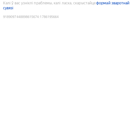
Калі ў вас узніклі праблемы, калі ласка, скарыстайце
формай зваротнай
сувязі
9189097448898615674
:
1786195664