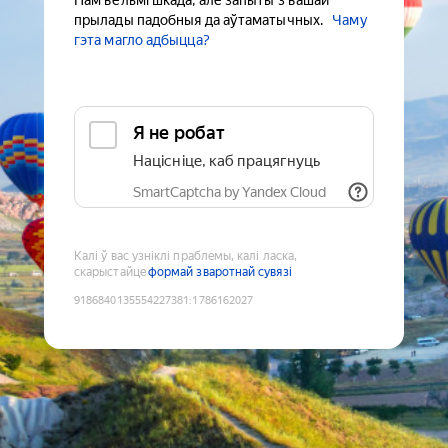
Нам вельмі шкада, але запыты з вашай
прылады падобныя да аўтаматычных.
Чаму
гэта магло адбыцца?
Я не робат
Націсніце, каб працягнуць
SmartCaptcha by Yandex Cloud
Калі ў вас узніклі праблемы, калі ласка,
скарыстайце
формай зваротнай сувязі
9186840135554227381
:
1786162027