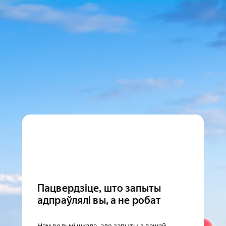
Пацвердзіце, што запыты
адпраўлялі вы, а не робат