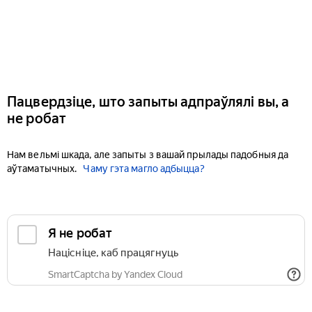
Пацвердзіце, што запыты адпраўлялі вы, а
не робат
Нам вельмі шкада, але запыты з вашай прылады падобныя да
аўтаматычных.
Чаму гэта магло адбыцца?
Я не робат
Націсніце, каб працягнуць
SmartCaptcha by Yandex Cloud