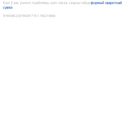
Калі ў вас узніклі праблемы, калі ласка, скарыстайце
формай зваротнай
сувязі
9190386228796381718
:
1786214868