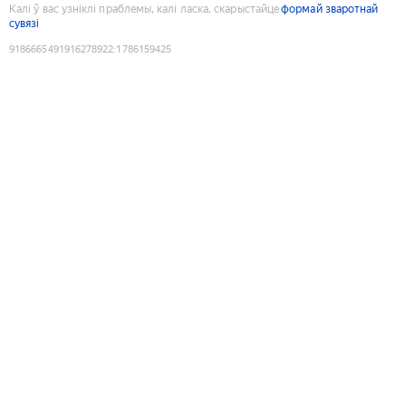
Калі ў вас узніклі праблемы, калі ласка, скарыстайце
формай зваротнай
сувязі
9186665491916278922
:
1786159425