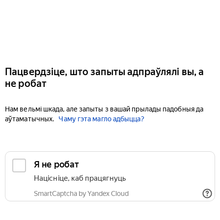
Пацвердзіце, што запыты адпраўлялі вы, а
не робат
Нам вельмі шкада, але запыты з вашай прылады падобныя да
аўтаматычных.
Чаму гэта магло адбыцца?
Я не робат
Націсніце, каб працягнуць
SmartCaptcha by Yandex Cloud