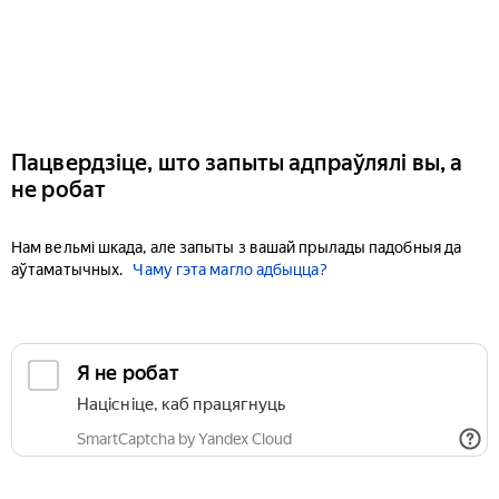
Пацвердзіце, што запыты адпраўлялі вы, а
не робат
Нам вельмі шкада, але запыты з вашай прылады падобныя да
аўтаматычных.
Чаму гэта магло адбыцца?
Я не робат
Націсніце, каб працягнуць
SmartCaptcha by Yandex Cloud