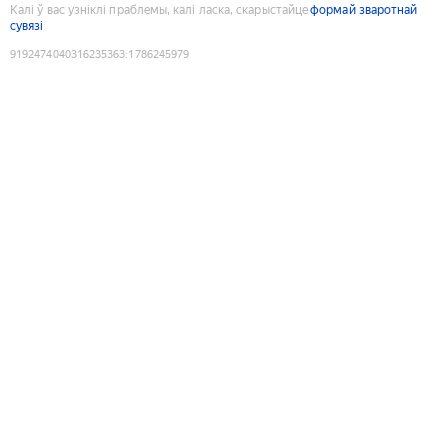
Калі ў вас узніклі праблемы, калі ласка, скарыстайце
формай зваротнай
сувязі
9192474040316235363
:
1786245979