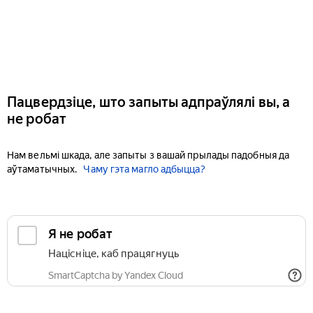
Пацвердзіце, што запыты адпраўлялі вы, а
не робат
Нам вельмі шкада, але запыты з вашай прылады падобныя да
аўтаматычных.
Чаму гэта магло адбыцца?
Я не робат
Націсніце, каб працягнуць
SmartCaptcha by Yandex Cloud