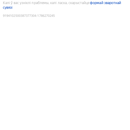
Калі ў вас узніклі праблемы, калі ласка, скарыстайце
формай зваротнай
сувязі
9194102500387377304
:
1786270245