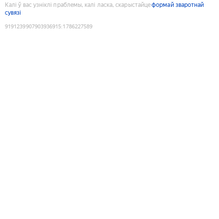
Калі ў вас узніклі праблемы, калі ласка, скарыстайце
формай зваротнай
сувязі
9191239907903936915
:
1786227589