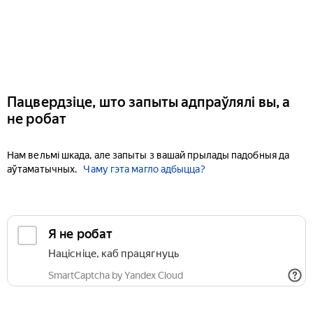
Пацвердзіце, што запыты адпраўлялі вы, а
не робат
Нам вельмі шкада, але запыты з вашай прылады падобныя да
аўтаматычных.
Чаму гэта магло адбыцца?
Я не робат
Націсніце, каб працягнуць
SmartCaptcha by Yandex Cloud