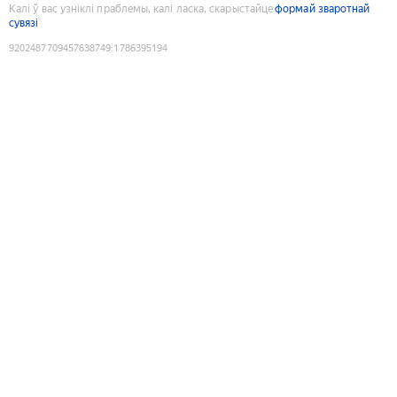
Калі ў вас узніклі праблемы, калі ласка, скарыстайце
формай зваротнай
сувязі
9202487709457638749
:
1786395194