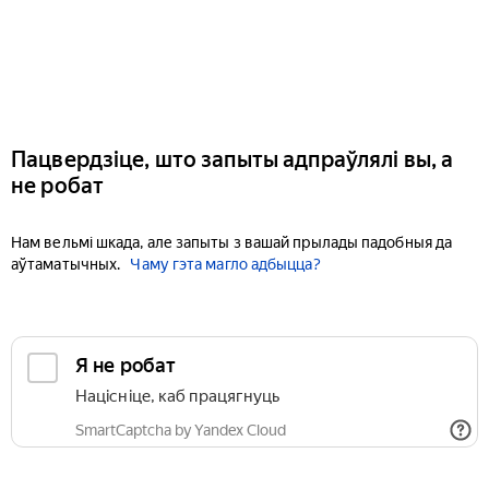
Пацвердзіце, што запыты адпраўлялі вы, а
не робат
Нам вельмі шкада, але запыты з вашай прылады падобныя да
аўтаматычных.
Чаму гэта магло адбыцца?
Я не робат
Націсніце, каб працягнуць
SmartCaptcha by Yandex Cloud