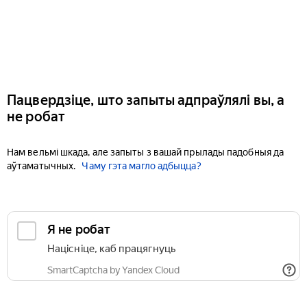
Пацвердзіце, што запыты адпраўлялі вы, а
не робат
Нам вельмі шкада, але запыты з вашай прылады падобныя да
аўтаматычных.
Чаму гэта магло адбыцца?
Я не робат
Націсніце, каб працягнуць
SmartCaptcha by Yandex Cloud