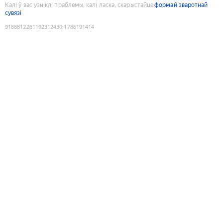
Калі ў вас узніклі праблемы, калі ласка, скарыстайце
формай зваротнай
сувязі
9188812261192312430
:
1786191414