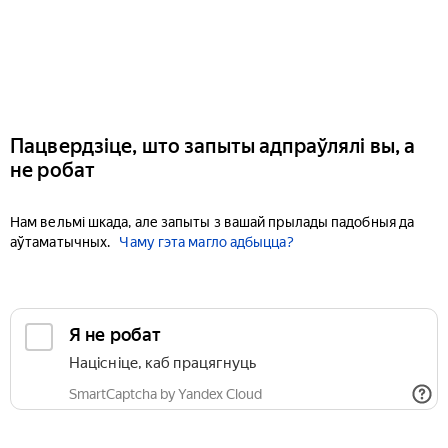
Пацвердзіце, што запыты адпраўлялі вы, а
не робат
Нам вельмі шкада, але запыты з вашай прылады падобныя да
аўтаматычных.
Чаму гэта магло адбыцца?
Я не робат
Націсніце, каб працягнуць
SmartCaptcha by Yandex Cloud