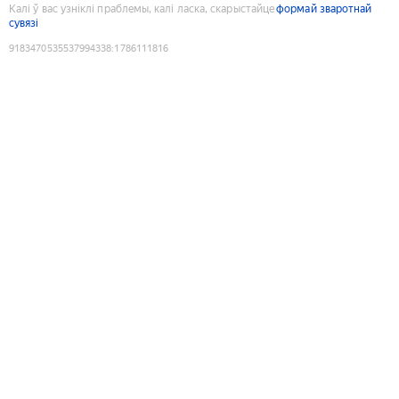
Калі ў вас узніклі праблемы, калі ласка, скарыстайце
формай зваротнай
сувязі
9183470535537994338
:
1786111816