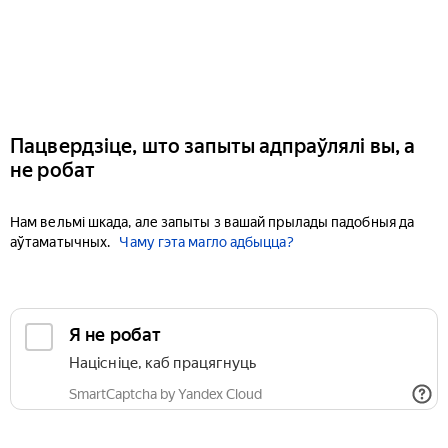
Пацвердзіце, што запыты адпраўлялі вы, а
не робат
Нам вельмі шкада, але запыты з вашай прылады падобныя да
аўтаматычных.
Чаму гэта магло адбыцца?
Я не робат
Націсніце, каб працягнуць
SmartCaptcha by Yandex Cloud