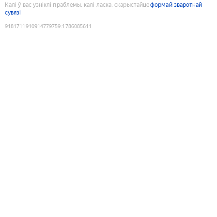
Калі ў вас узніклі праблемы, калі ласка, скарыстайце
формай зваротнай
сувязі
9181711910914779759
:
1786085611