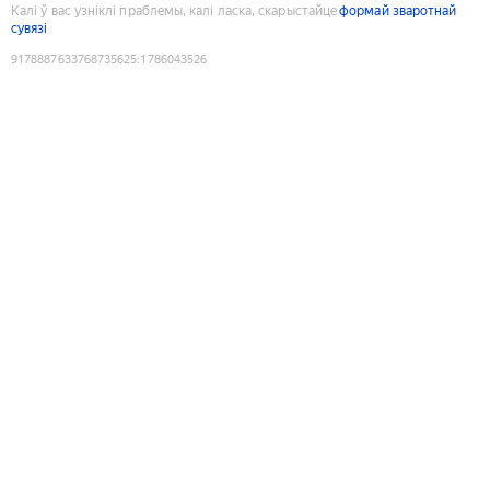
Калі ў вас узніклі праблемы, калі ласка, скарыстайце
формай зваротнай
сувязі
9178887633768735625
:
1786043526