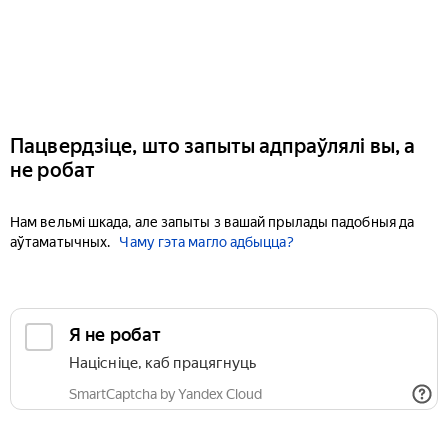
Пацвердзіце, што запыты адпраўлялі вы, а
не робат
Нам вельмі шкада, але запыты з вашай прылады падобныя да
аўтаматычных.
Чаму гэта магло адбыцца?
Я не робат
Націсніце, каб працягнуць
SmartCaptcha by Yandex Cloud