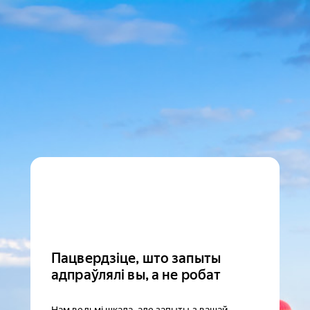
Пацвердзіце, што запыты
адпраўлялі вы, а не робат