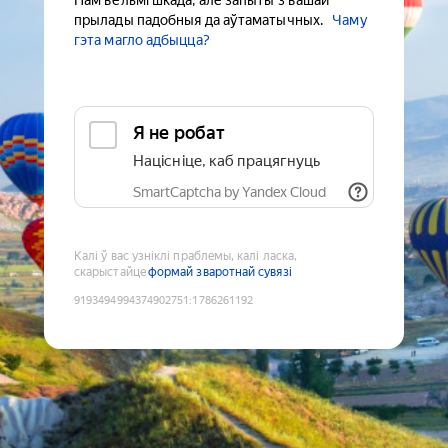
Нам вельмі шкада, але запыты з вашай
прылады падобныя да аўтаматычных.
Чаму
гэта магло адбыцца?
Я не робат
Націсніце, каб працягнуць
SmartCaptcha by Yandex Cloud
Калі ў вас узніклі праблемы, калі ласка,
скарыстайце
формай зваротнай сувязі
9193494994374902751
:
1786261192