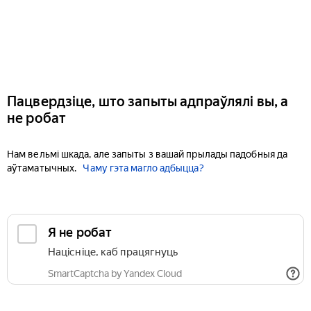
Пацвердзіце, што запыты адпраўлялі вы, а
не робат
Нам вельмі шкада, але запыты з вашай прылады падобныя да
аўтаматычных.
Чаму гэта магло адбыцца?
Я не робат
Націсніце, каб працягнуць
SmartCaptcha by Yandex Cloud