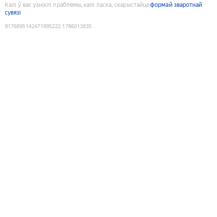
Калі ў вас узніклі праблемы, калі ласка, скарыстайце
формай зваротнай
сувязі
9176895142471995222
:
1786013835