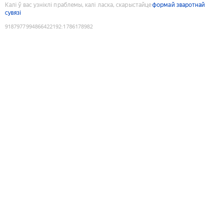
Калі ў вас узніклі праблемы, калі ласка, скарыстайце
формай зваротнай
сувязі
9187977994866422192
:
1786178982