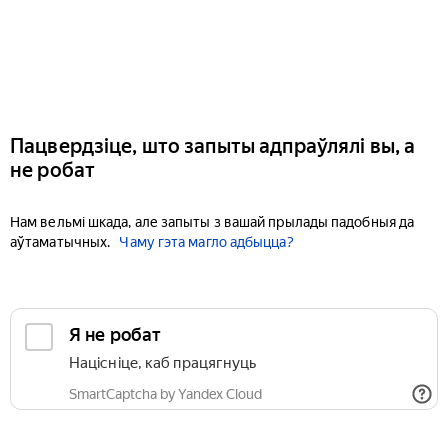
Пацвердзіце, што запыты адпраўлялі вы, а
не робат
Нам вельмі шкада, але запыты з вашай прылады падобныя да
аўтаматычных.
Чаму гэта магло адбыцца?
Я не робат
Націсніце, каб працягнуць
SmartCaptcha by Yandex Cloud