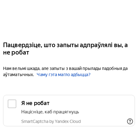
Пацвердзіце, што запыты адпраўлялі вы, а
не робат
Нам вельмі шкада, але запыты з вашай прылады падобныя да
аўтаматычных.
Чаму гэта магло адбыцца?
Я не робат
Націсніце, каб працягнуць
SmartCaptcha by Yandex Cloud