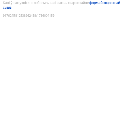
Калі ў вас узніклі праблемы, калі ласка, скарыстайце
формай зваротнай
сувязі
9176245812538962458
:
1786004159