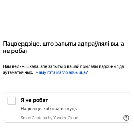
Пацвердзіце, што запыты адпраўлялі вы, а
не робат
Нам вельмі шкада, але запыты з вашай прылады падобныя да
аўтаматычных.
Чаму гэта магло адбыцца?
Я не робат
Націсніце, каб працягнуць
SmartCaptcha by Yandex Cloud