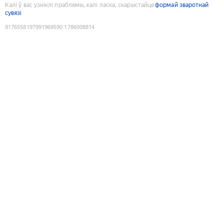
Калі ў вас узніклі праблемы, калі ласка, скарыстайце
формай зваротнай
сувязі
9176558197991969590
:
1786008814