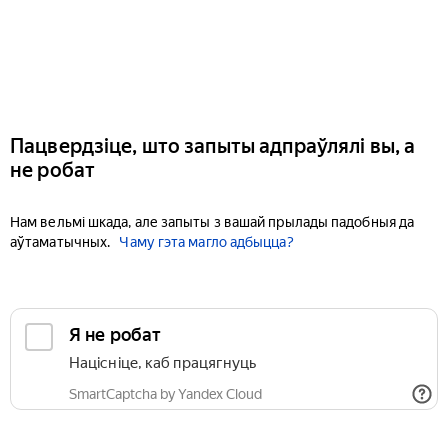
Пацвердзіце, што запыты адпраўлялі вы, а
не робат
Нам вельмі шкада, але запыты з вашай прылады падобныя да
аўтаматычных.
Чаму гэта магло адбыцца?
Я не робат
Націсніце, каб працягнуць
SmartCaptcha by Yandex Cloud