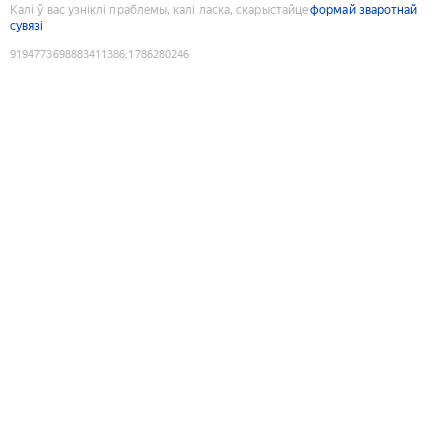
Калі ў вас узніклі праблемы, калі ласка, скарыстайце
формай зваротнай
сувязі
9194773698883411386
:
1786280246