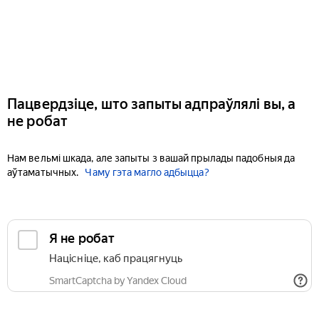
Пацвердзіце, што запыты адпраўлялі вы, а
не робат
Нам вельмі шкада, але запыты з вашай прылады падобныя да
аўтаматычных.
Чаму гэта магло адбыцца?
Я не робат
Націсніце, каб працягнуць
SmartCaptcha by Yandex Cloud