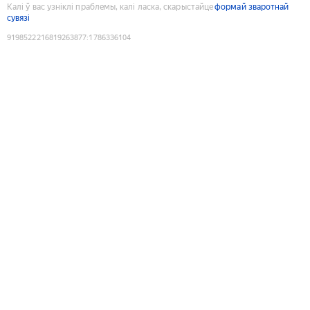
Калі ў вас узніклі праблемы, калі ласка, скарыстайце
формай зваротнай
сувязі
9198522216819263877
:
1786336104