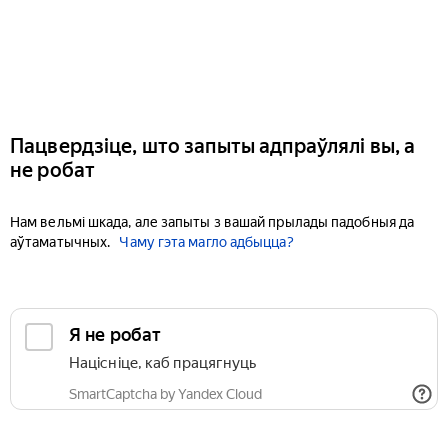
Пацвердзіце, што запыты адпраўлялі вы, а
не робат
Нам вельмі шкада, але запыты з вашай прылады падобныя да
аўтаматычных.
Чаму гэта магло адбыцца?
Я не робат
Націсніце, каб працягнуць
SmartCaptcha by Yandex Cloud