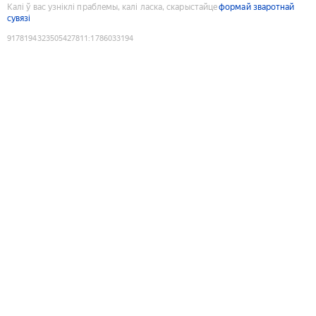
Калі ў вас узніклі праблемы, калі ласка, скарыстайце
формай зваротнай
сувязі
9178194323505427811
:
1786033194