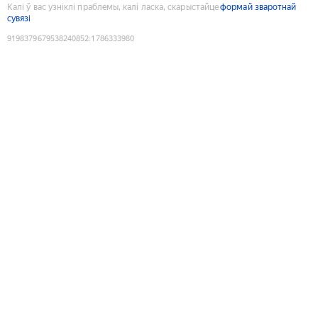
Калі ў вас узніклі праблемы, калі ласка, скарыстайце
формай зваротнай
сувязі
9198379679538240852
:
1786333980