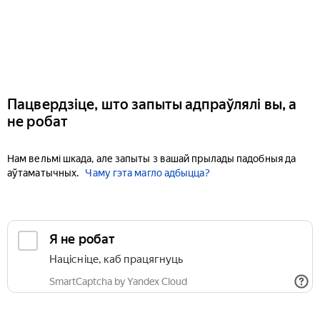
Пацвердзіце, што запыты адпраўлялі вы, а
не робат
Нам вельмі шкада, але запыты з вашай прылады падобныя да
аўтаматычных.
Чаму гэта магло адбыцца?
Я не робат
Націсніце, каб працягнуць
SmartCaptcha by Yandex Cloud