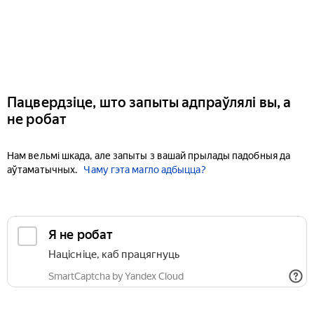
Пацвердзіце, што запыты адпраўлялі вы, а
не робат
Нам вельмі шкада, але запыты з вашай прылады падобныя да
аўтаматычных.
Чаму гэта магло адбыцца?
Я не робат
Націсніце, каб працягнуць
SmartCaptcha by Yandex Cloud