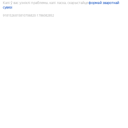
Калі ў вас узніклі праблемы, калі ласка, скарыстайце
формай зваротнай
сувязі
9181526815810706820
:
1786082852