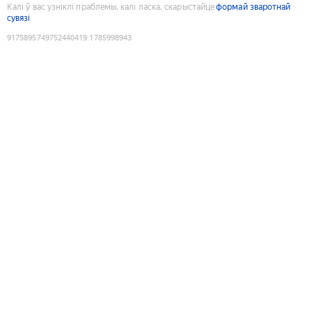
Калі ў вас узніклі праблемы, калі ласка, скарыстайце
формай зваротнай
сувязі
9175895749752440419
:
1785998943