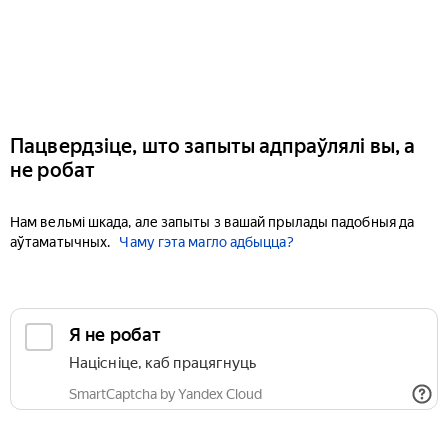
Пацвердзіце, што запыты адпраўлялі вы, а
не робат
Нам вельмі шкада, але запыты з вашай прылады падобныя да
аўтаматычных.
Чаму гэта магло адбыцца?
Я не робат
Націсніце, каб працягнуць
SmartCaptcha by Yandex Cloud