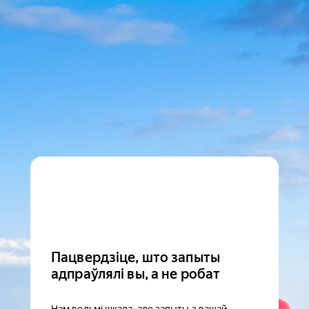
Пацвердзіце, што запыты
адпраўлялі вы, а не робат