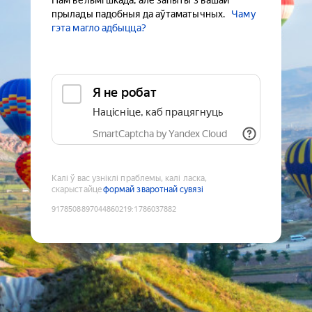
Нам вельмі шкада, але запыты з вашай
прылады падобныя да аўтаматычных.
Чаму
гэта магло адбыцца?
Я не робат
Націсніце, каб працягнуць
SmartCaptcha by Yandex Cloud
Калі ў вас узніклі праблемы, калі ласка,
скарыстайце
формай зваротнай сувязі
9178508897044860219
:
1786037882