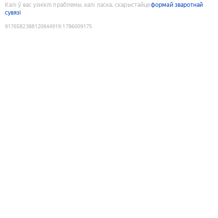
Калі ў вас узніклі праблемы, калі ласка, скарыстайце
формай зваротнай
сувязі
9176582388120844919
:
1786009175