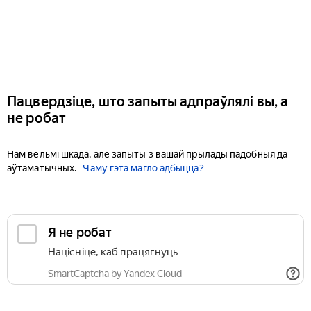
Пацвердзіце, што запыты адпраўлялі вы, а
не робат
Нам вельмі шкада, але запыты з вашай прылады падобныя да
аўтаматычных.
Чаму гэта магло адбыцца?
Я не робат
Націсніце, каб працягнуць
SmartCaptcha by Yandex Cloud