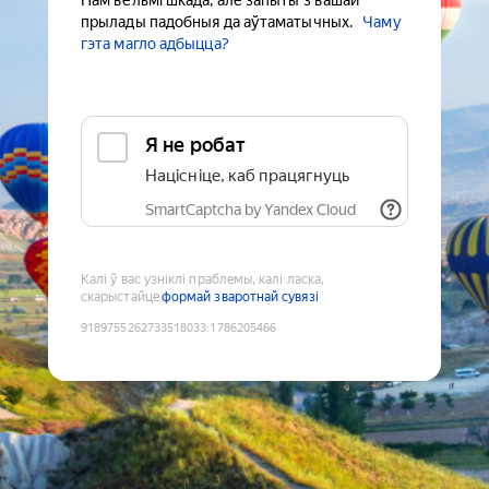
Нам вельмі шкада, але запыты з вашай
прылады падобныя да аўтаматычных.
Чаму
гэта магло адбыцца?
Я не робат
Націсніце, каб працягнуць
SmartCaptcha by Yandex Cloud
Калі ў вас узніклі праблемы, калі ласка,
скарыстайце
формай зваротнай сувязі
9189755262733518033
:
1786205466