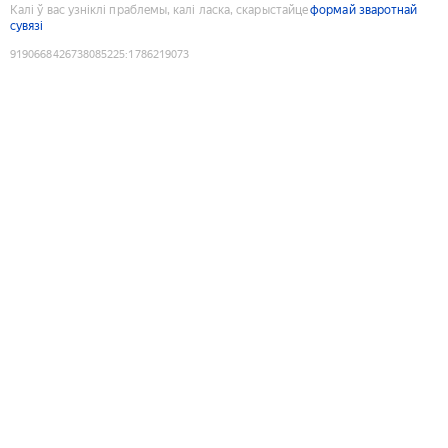
Калі ў вас узніклі праблемы, калі ласка, скарыстайце
формай зваротнай
сувязі
9190668426738085225
:
1786219073