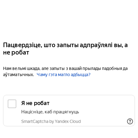
Пацвердзіце, што запыты адпраўлялі вы, а
не робат
Нам вельмі шкада, але запыты з вашай прылады падобныя да
аўтаматычных.
Чаму гэта магло адбыцца?
Я не робат
Націсніце, каб працягнуць
SmartCaptcha by Yandex Cloud